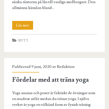
sänka räntorna på lån till vanliga medborgare. Den
allmänna känslan bland…
Hantera
Läs mer
skulder
NYTT
och
produktion
under
Publicerad 9 juni, 2020 av
Redaktion
en
ekonomisk
Fördelar med att träna yoga
kris
Yoga asanas och poser är faktiskt de övningar som
en student utför medan du tränar yoga. I själva
verket är yoga en välkänd form av fysisk träning