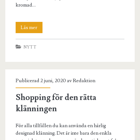
kromad…
Shopping
Läs mer
för
NYTT
en
perfekt
plånbok
Publicerad 2 juni, 2020 av
Redaktion
Shopping för den rätta
klänningen
För alla tillfällen du kan använda en härlig
designad klänning. Det är inte bara den enkla