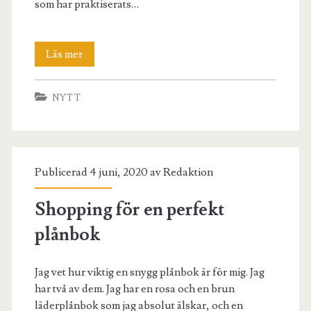
som har praktiserats…
Fördelar
Läs mer
med
NYTT
att
träna
yoga
Publicerad 4 juni, 2020 av
Redaktion
Shopping för en perfekt
plånbok
Jag vet hur viktig en snygg plånbok är för mig. Jag
har två av dem. Jag har en rosa och en brun
läderplånbok som jag absolut älskar, och en