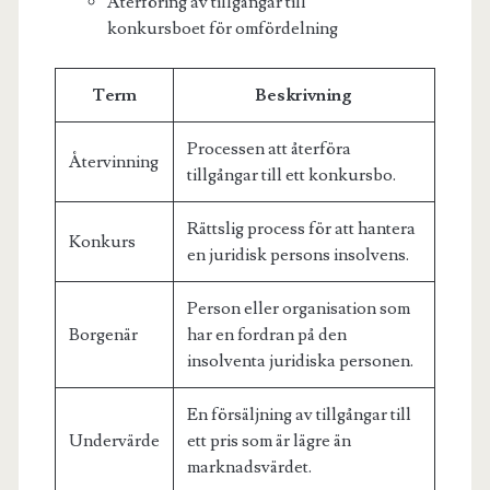
Återföring av tillgångar till
konkursboet för omfördelning
Term
Beskrivning
Processen att återföra
Återvinning
tillgångar till ett konkursbo.
Rättslig process för att hantera
Konkurs
en juridisk persons insolvens.
Person eller organisation som
Borgenär
har en fordran på den
insolventa juridiska personen.
En försäljning av tillgångar till
Undervärde
ett pris som är lägre än
marknadsvärdet.