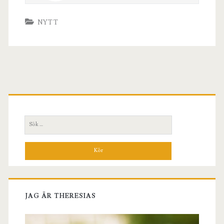
NYTT
Primär
sidopanel
Sök
efter:
JAG ÄR THERESIAS