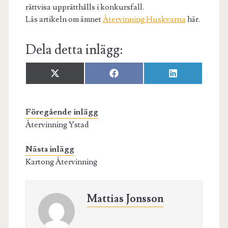
rättvisa upprätthålls i konkursfall.
Läs artikeln om ämnet
Återvinning Huskvarna
här.
Dela detta inlägg:
Dela
Dela
Dela
X
F
L
på
på
på
(
a
i
T
c
n
w
e
k
i
b
e
Föregående inlägg
t
o
d
Återvinning Ystad
t
o
I
e
k
n
r
Nästa inlägg
)
Kartong Återvinning
Mattias Jonsson