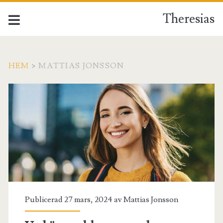
Theresias
HEM
>
MATTIAS JONSSON
Författare:
<span>Mattias
Jonsson</span>
Publicerad 27 mars, 2024 av
Mattias Jonsson