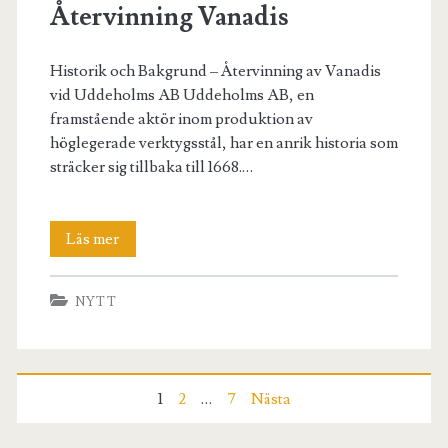
Återvinning Vanadis
Historik och Bakgrund – Återvinning av Vanadis
vid Uddeholms AB Uddeholms AB, en
framstående aktör inom produktion av
höglegerade verktygsstål, har en anrik historia som
sträcker sig tillbaka till 1668.…
Återvinning
Läs mer
Vanadis
NYTT
Inläggsnavigering
1
2
…
7
Nästa