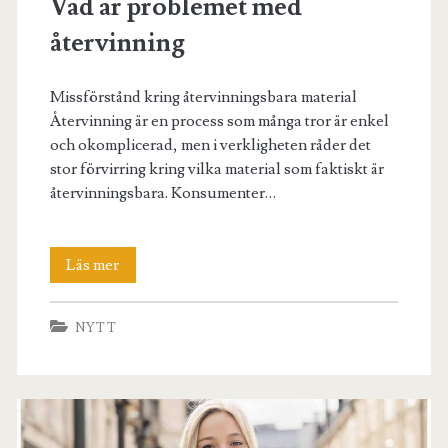
Vad är problemet med
återvinning
Missförstånd kring återvinningsbara material
Återvinning är en process som många tror är enkel
och okomplicerad, men i verkligheten råder det
stor förvirring kring vilka material som faktiskt är
återvinningsbara. Konsumenter…
Vad
Läs mer
är
NYTT
problemet
med
återvinning