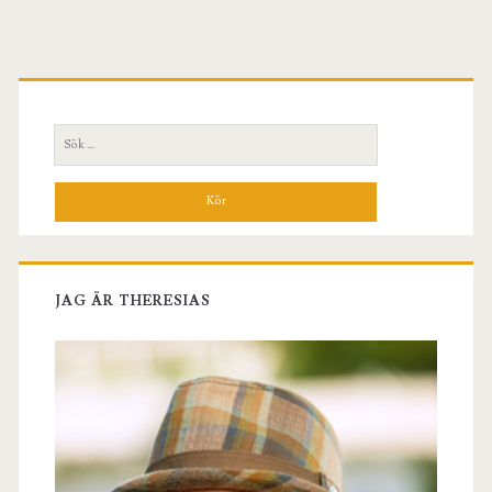
Primär
sidopanel
Sök
efter:
JAG ÄR THERESIAS