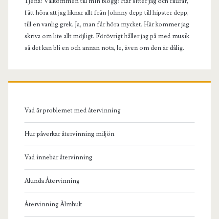
Tjena! Välkommen till min blogg! Här sitter jag och filurar,
fått höra att jag liknar allt från Johnny depp till hipster depp,
till en vanlig grek. Ja, man får höra mycket. Här kommer jag
skriva om lite allt möjligt. Förövrigt håller jag på med musik
så det kan bli en och annan nota, le, även om den är dålig.
Vad är problemet med återvinning
Hur påverkar återvinning miljön
Vad innebär återvinning
Alunda Återvinning
Återvinning Älmhult