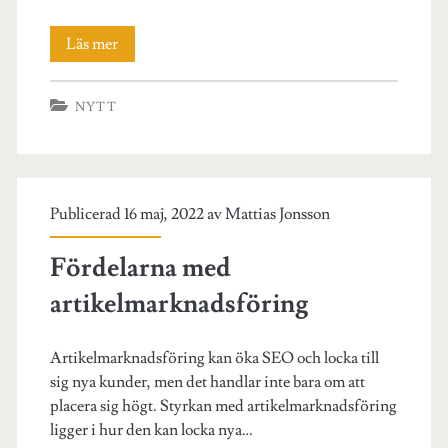
Hur
Läs mer
man
NYTT
skapar
en
positiv
Publicerad 16 maj, 2022 av
Mattias Jonsson
bild
genom
Fördelarna med
artikelmarknadsföring
artikelmarknadsföring
Artikelmarknadsföring kan öka SEO och locka till
sig nya kunder, men det handlar inte bara om att
placera sig högt. Styrkan med artikelmarknadsföring
ligger i hur den kan locka nya…