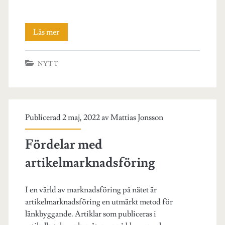
Hur
Läs mer
du
NYTT
planerar
en
konferens
Publicerad 2 maj, 2022 av
Mattias Jonsson
för
ditt
Fördelar med
område
artikelmarknadsföring
I en värld av marknadsföring på nätet är
artikelmarknadsföring en utmärkt metod för
länkbyggande. Artiklar som publiceras i