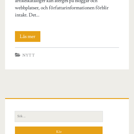
artikelkataloger kan återges på bloggar och
webbplatser, och författarinformationen förblir
intakt. Det…
Fördelar
Läs mer
med
NYTT
artikelmarknadsföring
Primär
sidopanel
Sök
efter: