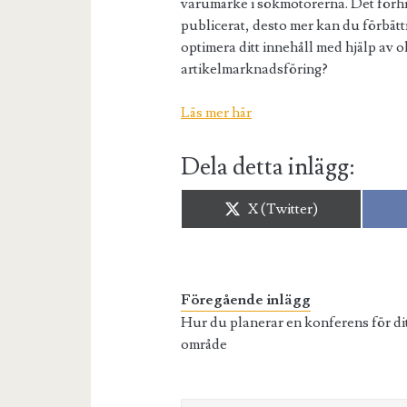
varumärke i sökmotorerna. Det förhin
publicerat, desto mer kan du förbättr
optimera ditt innehåll med hjälp av o
artikelmarknadsföring?
Läs mer här
Dela detta inlägg:
Dela
X (Twitter)
på
Föregående inlägg
Hur du planerar en konferens för di
område