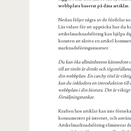
webbplats baserat på dina artiklar.
Nedan följer några av de fördelar s
Läs vidare för att upptäcka hur du k
artikelmarknadsföring kan hjälpa di
konsten att skriva en artikel komme
marknadsföringsinsatser.
Du kan öka allmänhetens kännedom om 
till att titeln är direkt och iögonfall
din webbplats. En catchy titel är vik
kan du inkludera en introduktion till di
webbplats i din bioruta. Det är viktigt a
försäljningstankar.
Kraften hos artiklar kan inte förneka
konsumenter på internet, och anvä
Artikelmarknadsföring eliminerar den