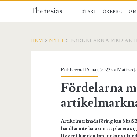
Theresias
START
ÖREBRO
OM
HEM
>
NYTT
>
FÖRDELARNA MED ART
Publicerad 16 maj, 2022 av
Mattias 
Fördelarna m
artikelmarkn
Artikelmarknadsföring kan öka SEO
handlar inte bara om att placera s
ligger i hur den kan locka nya ku