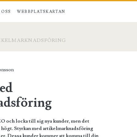
 OSS
WEBBPLATSKARTAN
IKELMARKNADSFÖRING
Jonsson
ed
adsföring
 och locka till sig nya kunder, men det
ig högt. Styrkan med artikelmarknadsföring
nder. Dessa kunder kommer att komma till din