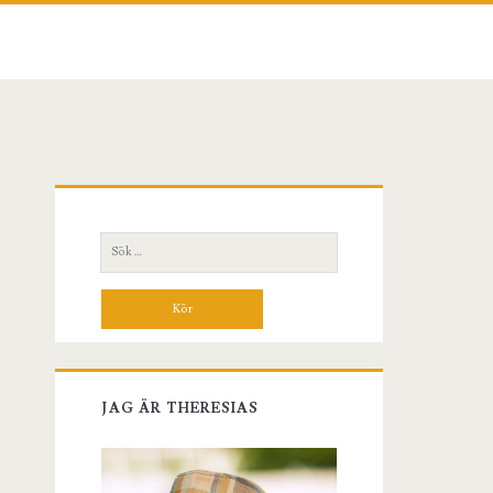
Primär
sidopanel
Sök
efter:
JAG ÄR THERESIAS