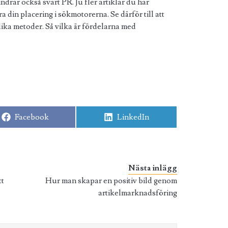
drar också svart PR. Ju fler artiklar du har
a din placering i sökmotorerna. Se därför till att
lika metoder. Så vilka är fördelarna med
Dela
Dela
Facebook
LinkedIn
på
på
Nästa inlägg
tt
Hur man skapar en positiv bild genom
artikelmarknadsföring