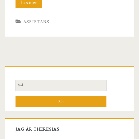
Hitta
Läs mer
assistansanordnare
ASSISTANS
Primär
sidopanel
Sök
efter:
JAG ÄR THERESIAS