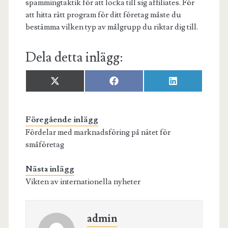
spammingtaktik för att locka till sig affiliates. För
att hitta rätt program för ditt företag måste du
bestämma vilken typ av målgrupp du riktar dig till.
Dela detta inlägg:
Dela
Dela
Dela
X
F
L
på
på
på
(
a
i
T
c
n
w
e
k
i
b
e
Föregående inlägg
t
o
d
Fördelar med marknadsföring på nätet för
t
o
I
e
k
n
småföretag
r
)
Nästa inlägg
Vikten av internationella nyheter
admin