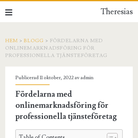
Theresias
HEM
>
BLOGG
>
FÖRDELARNA MED
ONLINEMARKNADSFÖRING FÖR
PROFESSIONELLA TJÄNSTEFÖRETAG
Publicerad 11 oktober, 2022 av
admin
Fördelarna med
onlinemarknadsföring för
professionella tjänsteföretag
Table of Contents