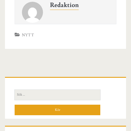
Redaktion
NYTT
Primär
sidopanel
Sök
efter: