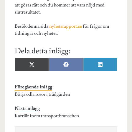
att göras rätt och du kommer att vara nöjd med
slutresultatet.
Besök denna sida
nyhetsrapport.se
för frågor om
tidningar och nyheter.
Dela detta inlägg:
Dela
Dela
Dela
X
F
L
på
på
på
(
a
i
T
c
n
w
e
k
i
b
e
Föregående inlägg
t
o
d
Börja odla rosor i trädgården
t
o
I
e
k
n
r
Nästa inlägg
)
Karriär inom transportbranschen