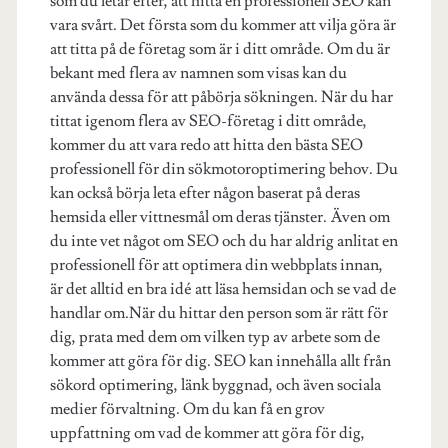
som du letar efter, att hitta en professionell SEO kan
vara svårt. Det första som du kommer att vilja göra är
att titta på de företag som är i ditt område. Om du är
bekant med flera av namnen som visas kan du
använda dessa för att påbörja sökningen. När du har
tittat igenom flera av SEO-företag i ditt område,
kommer du att vara redo att hitta den bästa SEO
professionell för din sökmotoroptimering behov. Du
kan också börja leta efter någon baserat på deras
hemsida eller vittnesmål om deras tjänster. Även om
du inte vet något om SEO och du har aldrig anlitat en
professionell för att optimera din webbplats innan,
är det alltid en bra idé att läsa hemsidan och se vad de
handlar om.När du hittar den person som är rätt för
dig, prata med dem om vilken typ av arbete som de
kommer att göra för dig. SEO kan innehålla allt från
sökord optimering, länk byggnad, och även sociala
medier förvaltning. Om du kan få en grov
uppfattning om vad de kommer att göra för dig,