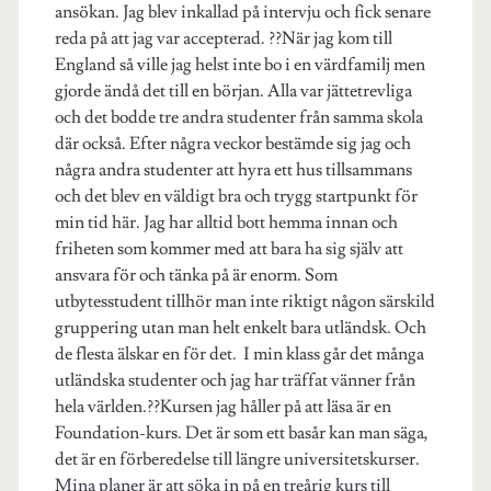
ansökan. Jag blev inkallad på intervju och fick senare
reda på att jag var accepterad. ??När jag kom till
England så ville jag helst inte bo i en värdfamilj men
gjorde ändå det till en början. Alla var jättetrevliga
och det bodde tre andra studenter från samma skola
där också. Efter några veckor bestämde sig jag och
några andra studenter att hyra ett hus tillsammans
och det blev en väldigt bra och trygg startpunkt för
min tid här. Jag har alltid bott hemma innan och
friheten som kommer med att bara ha sig själv att
ansvara för och tänka på är enorm. Som
utbytesstudent tillhör man inte riktigt någon särskild
gruppering utan man helt enkelt bara utländsk. Och
de flesta älskar en för det. I min klass går det många
utländska studenter och jag har träffat vänner från
hela världen.??Kursen jag håller på att läsa är en
Foundation-kurs. Det är som ett basår kan man säga,
det är en förberedelse till längre universitetskurser.
Mina planer är att söka in på en treårig kurs till