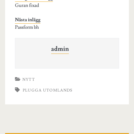
t
o
d
Guran fixad
t
o
I
e
k
n
r
Nästa inlägg
)
Passform bh
admin
NYTT
PLUGGA UTOMLANDS
Primär