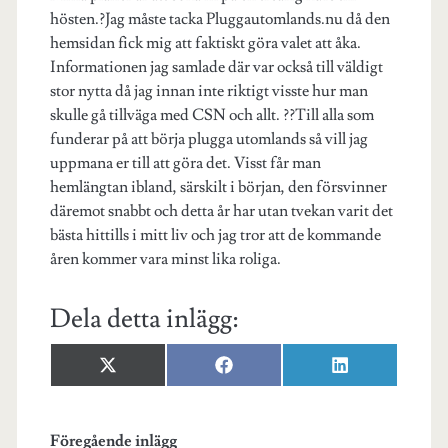
hösten.?Jag måste tacka Pluggautomlands.nu då den
hemsidan fick mig att faktiskt göra valet att åka.
Informationen jag samlade där var också till väldigt
stor nytta då jag innan inte riktigt visste hur man
skulle gå tillväga med CSN och allt. ??Till alla som
funderar på att börja plugga utomlands så vill jag
uppmana er till att göra det. Visst får man
hemlängtan ibland, särskilt i början, den försvinner
däremot snabbt och detta år har utan tvekan varit det
bästa hittills i mitt liv och jag tror att de kommande
åren kommer vara minst lika roliga.
Dela detta inlägg:
Dela
Dela
Dela
X
F
L
på
på
på
(
a
i
T
c
n
w
e
k
i
b
e
Föregående inlägg