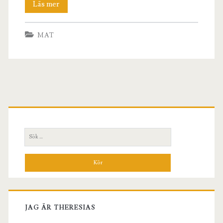
Tips
Läs mer
till
MAT
mingelfesten
Primär
sidopanel
Sök
efter:
JAG ÄR THERESIAS