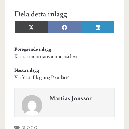
Dela detta inlägg:
Dela
Dela
Dela
X
F
L
på
på
på
(
a
i
T
c
n
w
e
k
i
b
e
Föregående inlägg
t
o
d
Karriär inom transportbranschen
t
o
I
e
k
n
r
Nästa inlägg
)
Varför är Blogging Populärt?
Mattias Jonsson
BLOGG