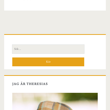
Primär
sidopanel
Sök
efter:
JAG ÄR THERESIAS