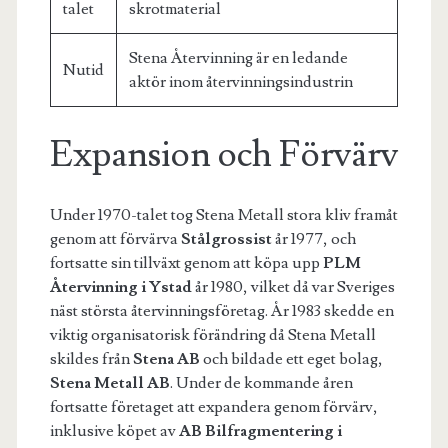
talet
skrotmaterial
Stena Återvinning är en ledande
Nutid
aktör inom återvinningsindustrin
Expansion och Förvärv
Under 1970-talet tog Stena Metall stora kliv framåt
genom att förvärva
Stålgrossist
år 1977, och
fortsatte sin tillväxt genom att köpa upp
PLM
Återvinning i Ystad
år 1980, vilket då var Sveriges
näst största återvinningsföretag. År 1983 skedde en
viktig organisatorisk förändring då Stena Metall
skildes från
Stena AB
och bildade ett eget bolag,
Stena Metall AB
. Under de kommande åren
fortsatte företaget att expandera genom förvärv,
inklusive köpet av
AB Bilfragmentering i