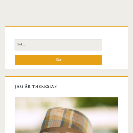
Primär
sidopanel
Sök
efter:
JAG ÄR THERESIAS